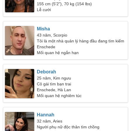
155 cm (5'2"), 70 kg (154 lbs)
Lễ cưới
Misha
43 năm, Scorpio
Tôi là một nhà quản lý hàng đầu đang tìm kiếm
một người phụ nữ gợi cảm
Enschede
Mối quan hệ ngắn hạn
Deborah
25 năm, Kim ngưu
Cô gái tìm bạn trai
Enschede, Hà Lan
Mối quan hệ nghiêm túc
Hannah
32 năm, Aries
Người phụ nữ độc thân tìm chồng