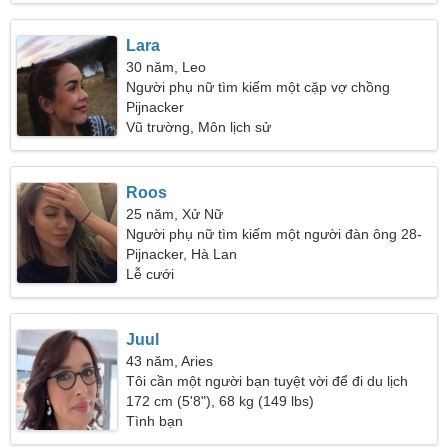
Lara
30 năm, Leo
Người phụ nữ tìm kiếm một cặp vợ chồng
Pijnacker
Vũ trường, Môn lịch sử
Roos
25 năm, Xử Nữ
Người phụ nữ tìm kiếm một người đàn ông 28-
34
Pijnacker, Hà Lan
Lễ cưới
Juul
43 năm, Aries
Tôi cần một người bạn tuyệt vời để đi du lịch
cùng nhau
172 cm (5'8"), 68 kg (149 lbs)
Tình bạn