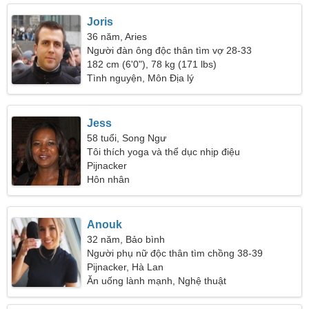
Joris
36 năm, Aries
Người đàn ông độc thân tìm vợ 28-33
182 cm (6'0"), 78 kg (171 lbs)
Tình nguyện, Môn Địa lý
Jess
58 tuổi, Song Ngư
Tôi thích yoga và thể dục nhịp điệu
Pijnacker
Hôn nhân
Anouk
32 năm, Bảo bình
Người phụ nữ độc thân tìm chồng 38-39
Pijnacker, Hà Lan
Ăn uống lành mạnh, Nghệ thuật