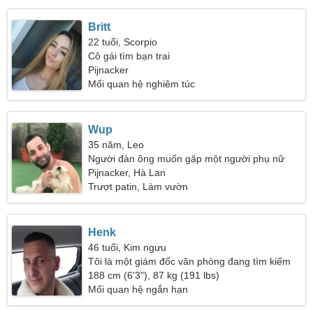
Britt
22 tuổi, Scorpio
Cô gái tìm bạn trai
Pijnacker
Mối quan hệ nghiêm túc
Wup
35 năm, Leo
Người đàn ông muốn gặp một người phụ nữ
Pijnacker, Hà Lan
Trượt patin, Làm vườn
Henk
46 tuổi, Kim ngưu
Tôi là một giám đốc văn phòng đang tìm kiếm
một người phụ nữ vui vẻ
188 cm (6'3"), 87 kg (191 lbs)
Mối quan hệ ngắn hạn