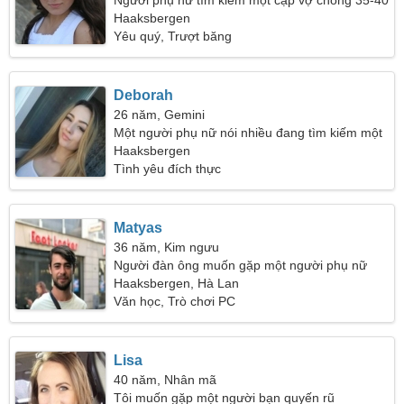
Người phụ nữ tìm kiếm một cặp vợ chồng 35-40
Haaksbergen
Yêu quý, Trượt băng
Deborah
26 năm, Gemini
Một người phụ nữ nói nhiều đang tìm kiếm một
đối tác
Haaksbergen
Tình yêu đích thực
Matyas
36 năm, Kim ngưu
Người đàn ông muốn gặp một người phụ nữ
Haaksbergen, Hà Lan
Văn học, Trò chơi PC
Lisa
40 năm, Nhân mã
Tôi muốn gặp một người bạn quyến rũ