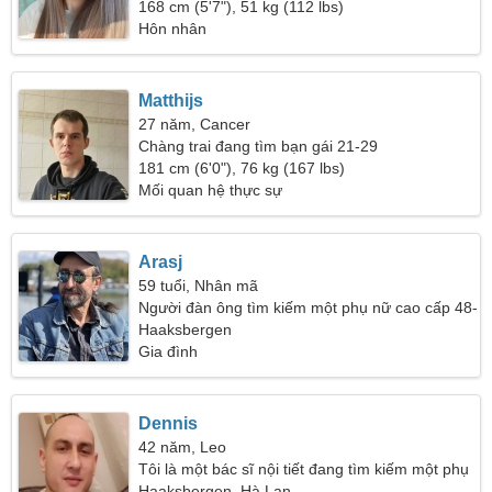
168 cm (5'7"), 51 kg (112 lbs)
Hôn nhân
Matthijs
27 năm, Cancer
Chàng trai đang tìm bạn gái 21-29
181 cm (6'0"), 76 kg (167 lbs)
Mối quan hệ thực sự
Arasj
59 tuổi, Nhân mã
Người đàn ông tìm kiếm một phụ nữ cao cấp 48-
56
Haaksbergen
Gia đình
Dennis
42 năm, Leo
Tôi là một bác sĩ nội tiết đang tìm kiếm một phụ
nữ nóng bỏng
Haaksbergen, Hà Lan