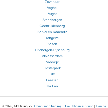
Zevenaar
Veghel
Vught
Steenbergen
Geertruidenberg
Berkel en Rodenrijs
Tongelre
Aalten
Driebergen-Rijsenburg
Alblasserdam
Vreewijk
Oosterpark
Ulft
Leesten
Hà Lan
© 2026, NldDatingGo |
Chính sách bảo mật
|
Điều khoản sử dụng
|
Liên hệ