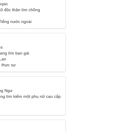
rpio
ữ độc thân tìm chồng
 Tiếng nước ngoài
es
đang tìm bạn gái
Lan
 thực sự
ng Ngư
ng tìm kiếm một phụ nữ cao cấp