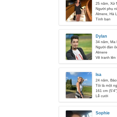
25 năm, Xử
Người phụ n
26-36
Almere, Hà 
Tình bạn
Dylan
34 năm, Ma 
Người đàn ôn
Almere
Vẽ tranh lên
Isa
24 năm, Bảo
Tôi là một 
161 cm (5'4")
Lễ cưới
Sophie