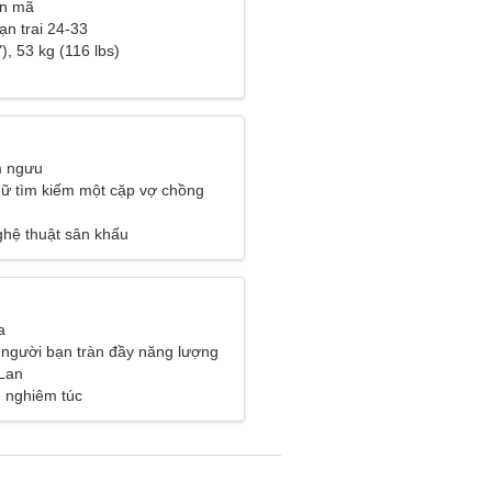
ân mã
ạn trai 24-33
), 53 kg (116 lbs)
m ngưu
ữ tìm kiếm một cặp vợ chồng
ghệ thuật sân khấu
a
 người bạn tràn đầy năng lượng
t tuyết
Lan
 nghiêm túc