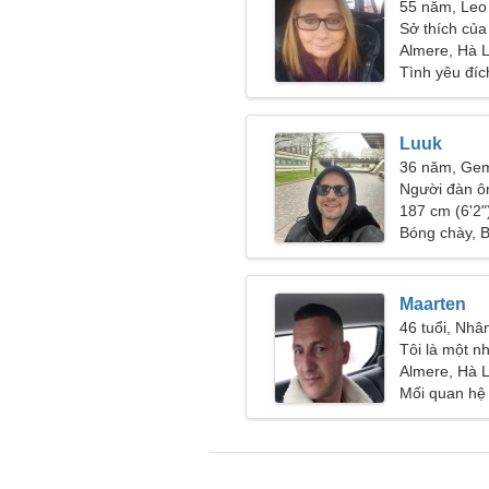
55 năm, Leo
Sở thích của 
Almere, Hà 
Tình yêu đíc
Luuk
36 năm, Gem
Người đàn ô
187 cm (6'2")
Bóng chày, 
Maarten
46 tuổi, Nhâ
Tôi là một n
một người p
Almere, Hà 
Mối quan hệ