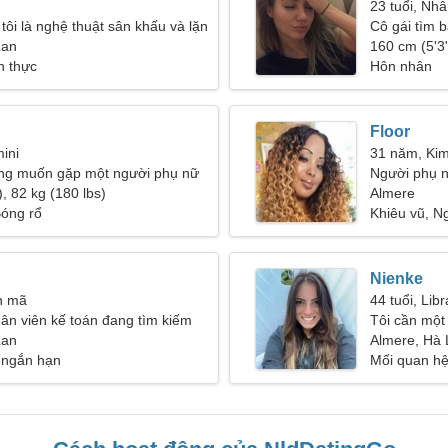
23 tuổi, Nh
tôi là nghệ thuật sân khấu và lặn
Cô gái tìm b
Lan
160 cm (5'3"
h thực
Hôn nhân
Floor
ini
31 năm, Ki
ng muốn gặp một người phụ nữ
Người phụ n
, 82 kg (180 lbs)
Almere
Bóng rổ
Khiêu vũ, N
Nienke
n mã
44 tuổi, Libr
hân viên kế toán đang tìm kiếm
Tôi cần một
hụ nữ tình cảm
Lan
để cùng trượ
Almere, Hà 
 ngắn hạn
Mối quan hệ