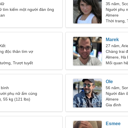
 Nữ
35 năm, Sco
ữ tìm kiếm một người đàn ông
Người phụ n
Lan
Almere
Thời trang,
Marek
Kết
27 năm, Ari
g độc thân tìm vợ
Chàng trai 
Almere, Hà 
 tường, Trượt tuyết
Mối quan hệ
Ole
 bình
56 năm, So
người phụ nữ ấm cúng
Người đàn ô
, 55 kg (121 lbs)
47-53
Almere
Gia đình
Esmee